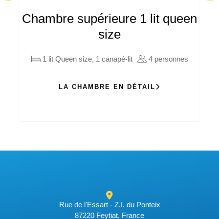
Chambre supérieure 1 lit queen
C
size
1 lit Queen size, 1 canapé-lit
4 personnes
LA CHAMBRE EN DÉTAIL
Rue de l'Essart - Z.I. du Ponteix
87220 Feytiat, France